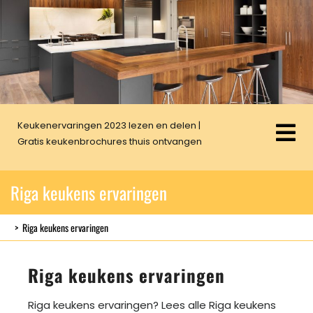
Skip
to
content
Keukenervaringen 2023 lezen en delen |
Op
Gratis keukenbrochures thuis ontvangen
Me
Riga keukens ervaringen
>
Riga keukens ervaringen
Riga keukens ervaringen
Riga keukens ervaringen? Lees alle Riga keukens